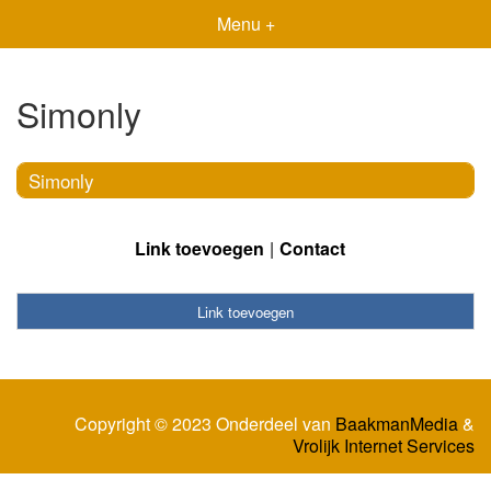
Menu +
Simonly
Simonly
Link toevoegen
Contact
Link toevoegen
Copyright © 2023 Onderdeel van
BaakmanMedia
&
Vrolijk Internet Services